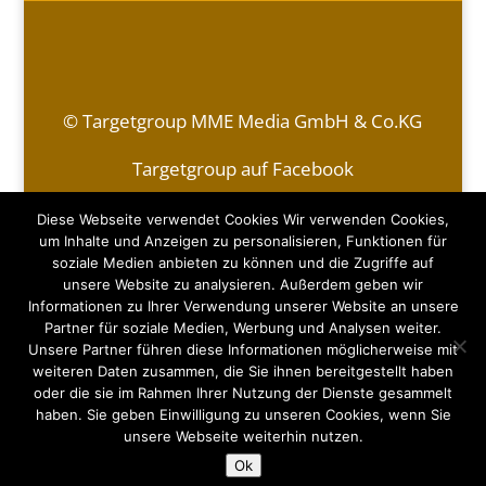
© Targetgroup MME Media GmbH & Co.KG
Targetgroup auf Facebook
Kontakt
|
Impressum & Datenschutzerklärung
Diese Webseite verwendet Cookies Wir verwenden Cookies,
um Inhalte und Anzeigen zu personalisieren, Funktionen für
soziale Medien anbieten zu können und die Zugriffe auf
Monja Ebeert
unsere Website zu analysieren. Außerdem geben wir
Mobil (DE):
+49 (0)170 - 498 77 55
Informationen zu Ihrer Verwendung unserer Website an unsere
E-Mail:
monja.ebeert@targetgroup-media.de
Partner für soziale Medien, Werbung und Analysen weiter.
Unsere Partner führen diese Informationen möglicherweise mit
Michael Ebeert
weiteren Daten zusammen, die Sie ihnen bereitgestellt haben
Mobil (DE):
+49 (0)151 - 15 21 72 78
oder die sie im Rahmen Ihrer Nutzung der Dienste gesammelt
Mobil (AUT):
+43 (0)676 - 920 13 20
haben. Sie geben Einwilligung zu unseren Cookies, wenn Sie
E-Mail:
michael.ebeert@targetgroup.at
unsere Webseite weiterhin nutzen.
Ok