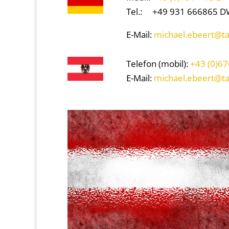
Tel.: +49 931 666865 D
E-Mail:
michael.ebeert@t
Telefon (mobil):
+43 (0)67
E-Mail:
michael.ebeert@ta