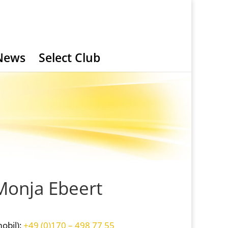
News
Select Club
Monja Ebeert
obil):
+49 (0)170 – 498 77 55