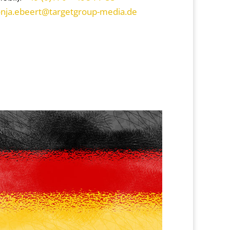
nja.ebeert@targetgroup-media.de