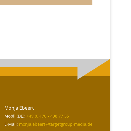
Monja Ebeert
Mobil (DE):
+49 (0)170 - 498 77 55
E-Mail:
monja.ebeert@targetgroup-media.de