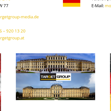
W 77
E-Mail:
mo
argetgroup-media.de
6 – 920 13 20
rgetgroup.at