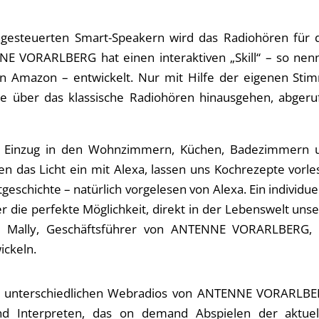
chgesteuerten Smart-Speakern wird das Radiohören für 
E VORARLBERG hat einen interaktiven „Skill“ – so nen
on Amazon – entwickelt. Nur mit Hilfe der eigenen Sti
ie über das klassische Radiohören hinausgehen, abgeru
en Einzug in den Wohnzimmern, Küchen, Badezimmern 
en das Licht ein mit Alexa, lassen uns Kochrezepte vorl
geschichte – natürlich vorgelesen von Alexa. Ein individue
er die perfekte Möglichkeit, direkt in der Lebenswelt uns
io Mally, Geschäftsführer von ANTENNE VORARLBERG, 
ickeln.
8 unterschiedlichen Webradios von ANTENNE VORARLBE
nd Interpreten, das on demand Abspielen der aktuel