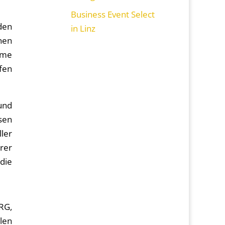
Business Event Select
den
in Linz
nen
mme
fen
und
esen
ller
erer
die
RG,
len