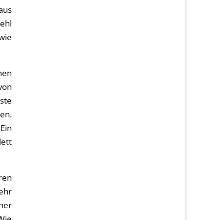
aus
fehl
wie
nen
von
ste
en.
Ein
lett
ren
ehr
cher
 Wie