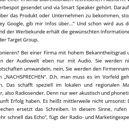
erbespot gesendet und via Smart Speaker gehört. Darauf
über das Produkt oder Unternehmen zu bekommen, sto
ey Google, gib mir Infos über…“ Und schon wird aus 
und der Werbekunde erhält die gewünschten Informatione
der Target Group.
ionieren? Bei einer Firma mit hohem Bekanntheitsgrad 
n der Audiowelt eben nur mit Audio. Sie werden ni
Botschaften umwandeln, nein, Sie werden den Firmennam
 „NACHSPRECHEN“. D.h. man muss es im Vorfeld geh
. Das schafft speziell im lokalen und regionalen Ma
er, also Radiosender. Denn nur wer akustisch und phonet
unft Erfolg haben. Es heißt mittlerweile nicht umsonst:
chen ersetzt das Schreiben. In diesem Sinne, rufen 
sehr schnell das Echo“, fügt der Radio- und Marketingexp