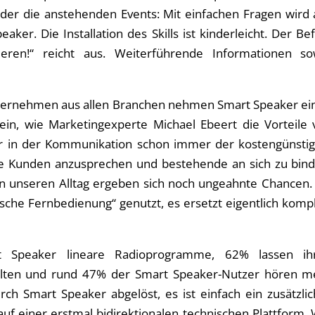
der die anstehenden Events: Mit einfachen Fragen wird 
aker. Die Installation des Skills ist kinderleicht. Der Be
ren!“ reicht aus. Weiterführende Informationen so
nternehmen aus allen Branchen nehmen Smart Speaker ei
ein, wie Marketingexperte Michael Ebeert die Vorteile 
r in der Kommunikation schon immer der kostengünstig
e Kunden anzusprechen und bestehende an sich zu bind
n unseren Alltag ergeben sich noch ungeahnte Chancen. 
ische Fernbedienung“ genutzt, es ersetzt eigentlich komp
Speaker lineare Radioprogramme, 62% lassen ih
chalten und rund 47% der Smart Speaker-Nutzer hören m
rch Smart Speaker abgelöst, es ist einfach ein zusätzli
uf einer erstmal bidirektionalen technischen Plattform.