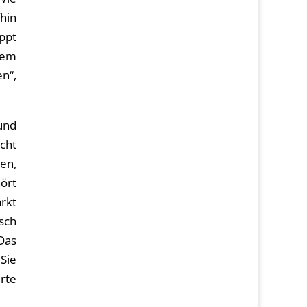
hin
ppt
dem
n“,
und
cht
en,
ört
rkt
isch
 Das
Sie
erte