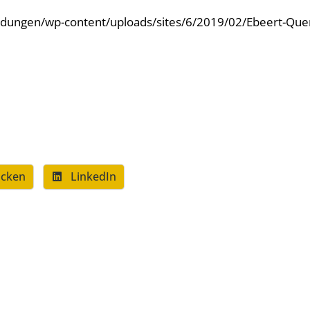
cken
LinkedIn