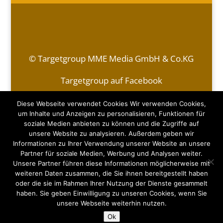
© Targetgroup MME Media GmbH & Co.KG
Targetgroup auf Facebook
Kontakt
|
Impressum & Datenschutzerklärung
Diese Webseite verwendet Cookies Wir verwenden Cookies,
um Inhalte und Anzeigen zu personalisieren, Funktionen für
soziale Medien anbieten zu können und die Zugriffe auf
Monja Ebeert
unsere Website zu analysieren. Außerdem geben wir
Mobil (DE):
+49 (0)170 - 498 77 55
Informationen zu Ihrer Verwendung unserer Website an unsere
E-Mail:
monja.ebeert@targetgroup-media.de
Partner für soziale Medien, Werbung und Analysen weiter.
Unsere Partner führen diese Informationen möglicherweise mit
Michael Ebeert
weiteren Daten zusammen, die Sie ihnen bereitgestellt haben
Mobil (DE):
+49 (0)151 - 15 21 72 78
oder die sie im Rahmen Ihrer Nutzung der Dienste gesammelt
Mobil (AUT):
+43 (0)676 - 920 13 20
haben. Sie geben Einwilligung zu unseren Cookies, wenn Sie
E-Mail:
michael.ebeert@targetgroup.at
unsere Webseite weiterhin nutzen.
Ok