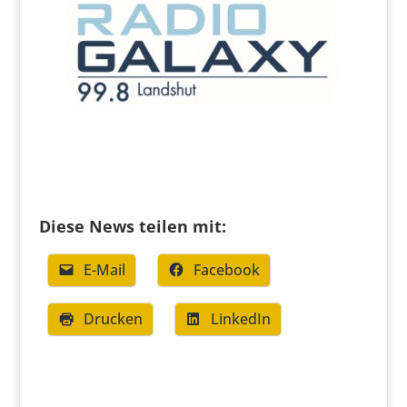
Diese News teilen mit:
E-Mail
Facebook
Drucken
LinkedIn