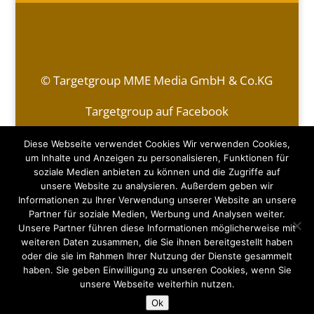
© Targetgroup MME Media GmbH & Co.KG
Targetgroup auf Facebook
Kontakt
|
Impressum & Datenschutzerklärung
Diese Webseite verwendet Cookies Wir verwenden Cookies,
um Inhalte und Anzeigen zu personalisieren, Funktionen für
soziale Medien anbieten zu können und die Zugriffe auf
Monja Ebeert
unsere Website zu analysieren. Außerdem geben wir
Mobil (DE):
+49 (0)170 - 498 77 55
Informationen zu Ihrer Verwendung unserer Website an unsere
E-Mail:
monja.ebeert@targetgroup-media.de
Partner für soziale Medien, Werbung und Analysen weiter.
Unsere Partner führen diese Informationen möglicherweise mit
Michael Ebeert
weiteren Daten zusammen, die Sie ihnen bereitgestellt haben
Mobil (DE):
+49 (0)151 - 15 21 72 78
oder die sie im Rahmen Ihrer Nutzung der Dienste gesammelt
Mobil (AUT):
+43 (0)676 - 920 13 20
haben. Sie geben Einwilligung zu unseren Cookies, wenn Sie
E-Mail:
michael.ebeert@targetgroup.at
unsere Webseite weiterhin nutzen.
Ok