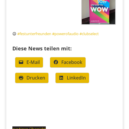
😉
#
festunterfreunden
#
powerofaudio
#
clubselect
Diese News teilen mit:
E-Mail
Facebook
Drucken
LinkedIn
zur News-Übersicht