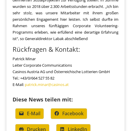
definierten Sozialprojekten zur Verfügung stellen. In Summe
wurden so 2018 über 2.300 Arbeitsstunden erbracht. „Ich bin
sehr stolz, was unsere Mitarbeiter mit ihrem großen
persönlichen Engagement hier leisten. Ich selbst durfte im
Rahmen unseres fünftägigen Corporate Volunteering-
Programms erleben, wie erfüllend eine derartige Erfahrung
ist“, so Generaldirektor Labak abschließend
Rückfragen & Kontakt:
Patrick Minar
Leiter Corporate Communications
Casinos Austria AG und Österreichische Lotterien GmbH
Tel.: +43/0/664 527 55 82
E-Mail:
patrick.minar@casinos.at
Diese News teilen mit:
E-Mail
Facebook
Drucken
LinkedIn